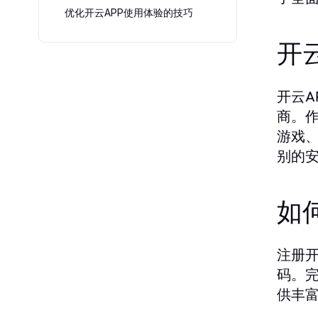
优化开云APP使用体验的技巧
开
开云A
商。
游戏
别的
如
注册
码。
供丰