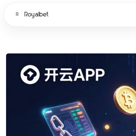
Royalbet
R