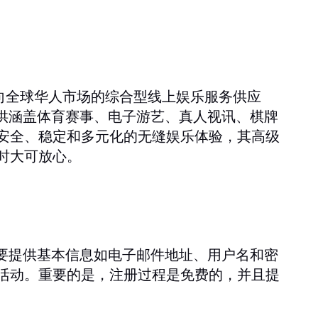
一家面向全球华人市场的综合型线上娱乐服务供应
提供涵盖体育赛事、电子游艺、真人视讯、棋牌
安全、稳定和多元化的无缝娱乐体验，其高级
时大可放心。
需要提供基本信息如电子邮件地址、用户名和密
活动。重要的是，注册过程是免费的，并且提