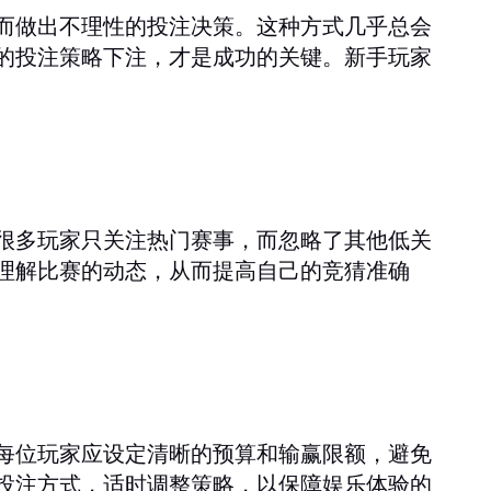
而做出不理性的投注决策。这种方式几乎总会
的投注策略下注，才是成功的关键。新手玩家
很多玩家只关注热门赛事，而忽略了其他低关
理解比赛的动态，从而提高自己的竞猜准确
每位玩家应设定清晰的预算和输赢限额，避免
投注方式，适时调整策略，以保障娱乐体验的