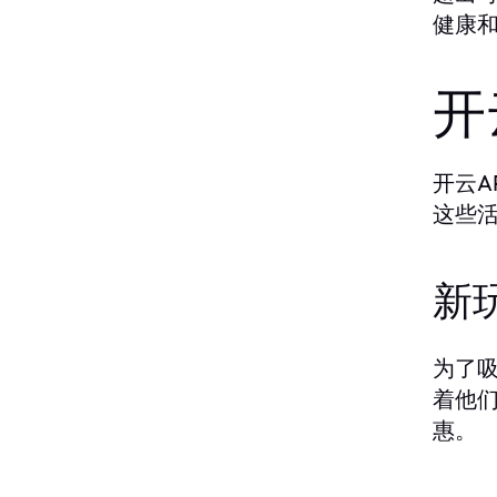
健康
开
开云
这些
新
为了
着他
惠。