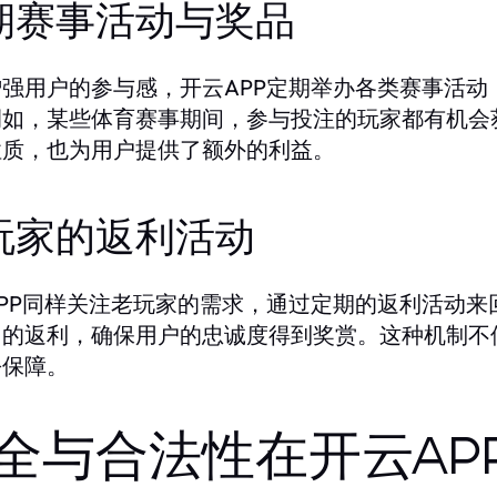
期赛事活动与奖品
增强用户的参与感，开云APP定期举办各类赛事活
例如，某些体育赛事期间，参与投注的玩家都有机会
性质，也为用户提供了额外的利益。
玩家的返利活动
APP同样关注老玩家的需求，通过定期的返利活动
同的返利，确保用户的忠诚度得到奖赏。这种机制不
份保障。
全与合法性在开云AP