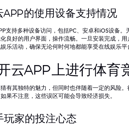
云APP的使用设备支持情况
PP支持多种设备访问，包括PC、安卓和iOS设备
优化良好的用户界面，操作流畅。一旦安装完成，用
他娱乐活动，确保无论何时何地都能享受在线娱乐平
开云APP上进行体育
竞猜有其独特的魅力，但同时也伴随着一定的风险。
。如果不注意，这些误区可能会导致经济损失。
手玩家的投注心态