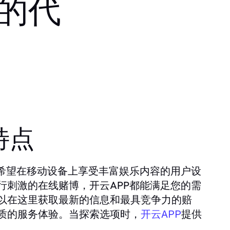
犯的代
特点
为希望在移动设备上享受丰富娱乐内容的用户设
行刺激的在线赌博，开云APP都能满足您的需
以在这里获取最新的信息和最具竞争力的赔
质的服务体验。当探索选项时，
提供
开云APP