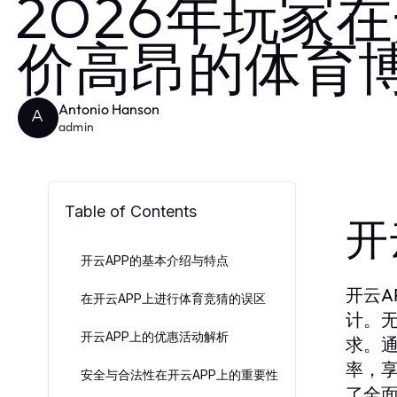
2026年玩家
价高昂的体育
Antonio Hanson
A
admin
Table of Contents
开
开云APP的基本介绍与特点
开云
在开云APP上进行体育竞猜的误区
计。
开云APP上的优惠活动解析
求。
率，
安全与合法性在开云APP上的重要性
了全