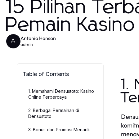
15 Pilihan Ter
Pemain Kasin
Antonio Hanson
A
admin
Table of Contents
1.
1. Memahami Densustoto: Kasino
Te
Online Terpercaya
2. Berbagai Permainan di
Densus
Densustoto
komit
3. Bonus dan Promosi Menarik
menaw