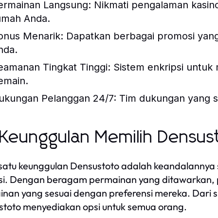
ermainan Langsung:
Nikmati pengalaman kasin
umah Anda.
onus Menarik:
Dapatkan berbagai promosi yang
nda.
eamanan Tingkat Tinggi:
Sistem enkripsi untuk m
emain.
ukungan Pelanggan 24/7:
Tim dukungan yang s
 Keunggulan Memilih Densus
satu keunggulan Densustoto adalah keandalannya se
si. Dengan beragam permainan yang ditawarkan, 
nan yang sesuai dengan preferensi mereka. Dari s
toto menyediakan opsi untuk semua orang.