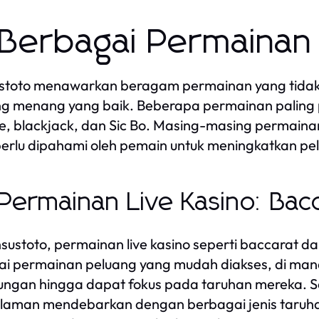
 Berbagai Permainan
stoto menawarkan beragam permainan yang tidak 
g menang yang baik. Beberapa permainan paling po
te, blackjack, dan Sic Bo. Masing-masing permainan 
perlu dipahami oleh pemain untuk meningkatkan p
 Permainan Live Kasino: Bac
sustoto, permainan live kasino seperti baccarat da
i permainan peluang yang mudah diakses, di man
ungan hingga dapat fokus pada taruhan mereka. S
laman mendebarkan dengan berbagai jenis taruha