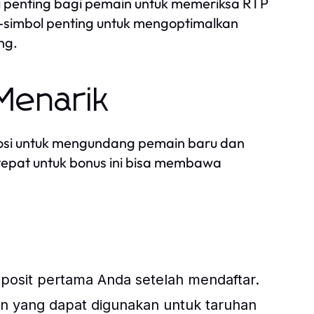
adi penting bagi pemain untuk memeriksa RTP
l-simbol penting untuk mengoptimalkan
ng.
Menarik
osi untuk mengundang pemain baru dan
tepat untuk bonus ini bisa membawa
osit pertama Anda setelah mendaftar.
n yang dapat digunakan untuk taruhan