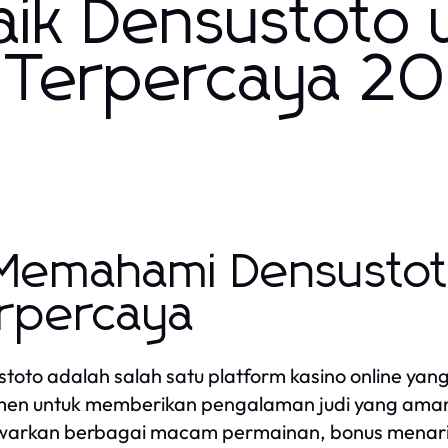
baik Densustoto 
o Terpercaya 2
 Memahami Densustot
rpercaya
toto adalah salah satu platform kasino online yan
men untuk memberikan pengalaman judi yang ama
arkan berbagai macam permainan, bonus menarik,