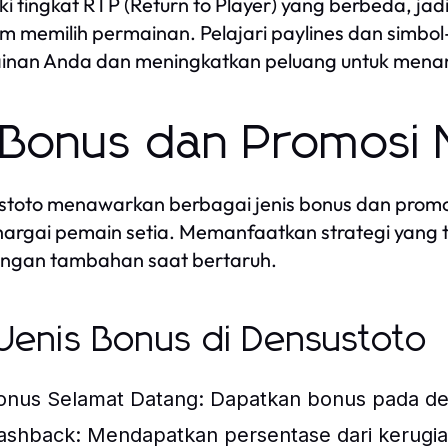
ki tingkat RTP (Return to Player) yang berbeda, j
m memilih permainan. Pelajari paylines dan simbo
inan Anda dan meningkatkan peluang untuk mena
 Bonus dan Promosi 
stoto menawarkan berbagai jenis bonus dan prom
rgai pemain setia. Memanfaatkan strategi yang 
ungan tambahan saat bertaruh.
 Jenis Bonus di Densustoto
onus Selamat Datang:
Dapatkan bonus pada dep
ashback:
Mendapatkan persentase dari kerugia