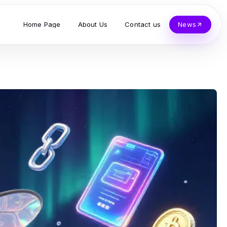
Home Page
About Us
Contact us
News