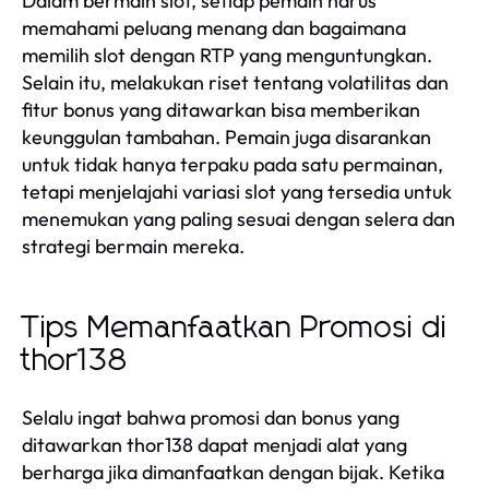
Dalam bermain slot, setiap pemain harus
memahami peluang menang dan bagaimana
memilih slot dengan RTP yang menguntungkan.
Selain itu, melakukan riset tentang volatilitas dan
fitur bonus yang ditawarkan bisa memberikan
keunggulan tambahan. Pemain juga disarankan
untuk tidak hanya terpaku pada satu permainan,
tetapi menjelajahi variasi slot yang tersedia untuk
menemukan yang paling sesuai dengan selera dan
strategi bermain mereka.
Tips Memanfaatkan Promosi di
thor138
Selalu ingat bahwa promosi dan bonus yang
ditawarkan thor138 dapat menjadi alat yang
berharga jika dimanfaatkan dengan bijak. Ketika