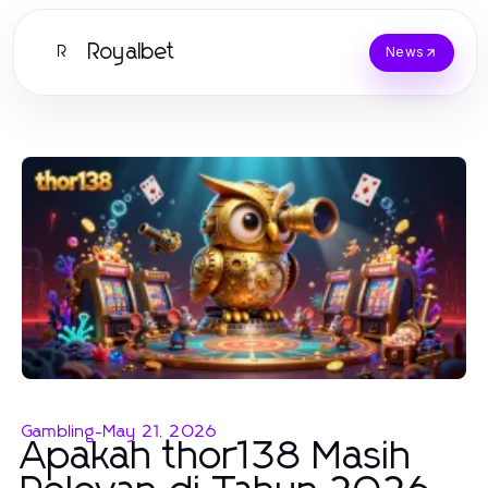
Royalbet
R
News
Gambling
-
May 21, 2026
Apakah thor138 Masih