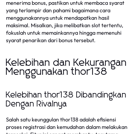
menerima bonus, pastikan untuk membaca syarat
yang terlampir dan pahami bagaimana cara
menggunakannya untuk mendapatkan hasil
maksimal. Misalkan, jika melibatkan slot tertentu,
fokuslah untuk memainkannya hingga memenuhi
syarat penarikan dari bonus tersebut.
Kelebihan dan Kekurangan
Menggunakan thor138
Kelebihan thor138 Dibandingkan
Dengan Rivalnya
Salah satu keunggulan thor138 adalah efisiensi
proses registrasi dan kemudahan dalam melakukan