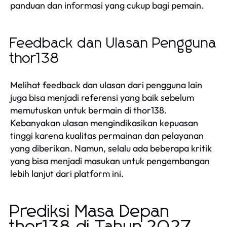
panduan dan informasi yang cukup bagi pemain.
Feedback dan Ulasan Pengguna
thor138
Melihat feedback dan ulasan dari pengguna lain
juga bisa menjadi referensi yang baik sebelum
memutuskan untuk bermain di thor138.
Kebanyakan ulasan mengindikasikan kepuasan
tinggi karena kualitas permainan dan pelayanan
yang diberikan. Namun, selalu ada beberapa kritik
yang bisa menjadi masukan untuk pengembangan
lebih lanjut dari platform ini.
Prediksi Masa Depan
thor138 di Tahun 2027