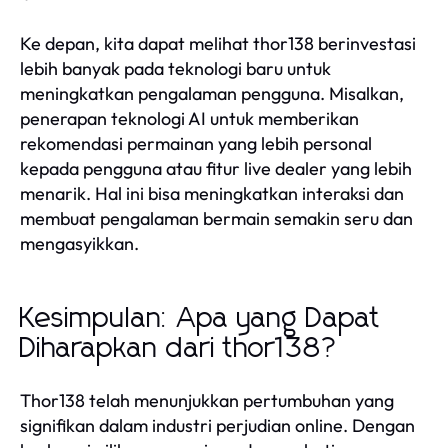
Ke depan, kita dapat melihat thor138 berinvestasi
lebih banyak pada teknologi baru untuk
meningkatkan pengalaman pengguna. Misalkan,
penerapan teknologi AI untuk memberikan
rekomendasi permainan yang lebih personal
kepada pengguna atau fitur live dealer yang lebih
menarik. Hal ini bisa meningkatkan interaksi dan
membuat pengalaman bermain semakin seru dan
mengasyikkan.
Kesimpulan: Apa yang Dapat
Diharapkan dari thor138?
Thor138 telah menunjukkan pertumbuhan yang
signifikan dalam industri perjudian online. Dengan