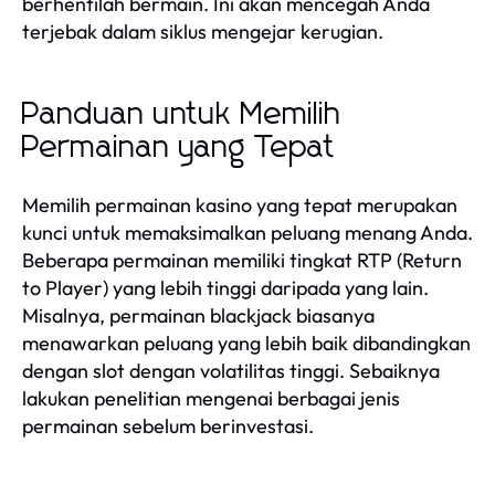
berhentilah bermain. Ini akan mencegah Anda
terjebak dalam siklus mengejar kerugian.
Panduan untuk Memilih
Permainan yang Tepat
Memilih permainan kasino yang tepat merupakan
kunci untuk memaksimalkan peluang menang Anda.
Beberapa permainan memiliki tingkat RTP (Return
to Player) yang lebih tinggi daripada yang lain.
Misalnya, permainan blackjack biasanya
menawarkan peluang yang lebih baik dibandingkan
dengan slot dengan volatilitas tinggi. Sebaiknya
lakukan penelitian mengenai berbagai jenis
permainan sebelum berinvestasi.