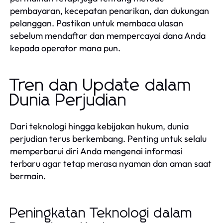
pembayaran, kecepatan penarikan, dan dukungan
pelanggan. Pastikan untuk membaca ulasan
sebelum mendaftar dan mempercayai dana Anda
kepada operator mana pun.
Tren dan Update dalam
Dunia Perjudian
Dari teknologi hingga kebijakan hukum, dunia
perjudian terus berkembang. Penting untuk selalu
memperbarui diri Anda mengenai informasi
terbaru agar tetap merasa nyaman dan aman saat
bermain.
Peningkatan Teknologi dalam