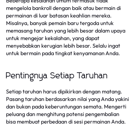
Beberapa kesalahan umum termasuk tidak
mengelola bankroll dengan baik atau bermain di
permainan di luar batasan keahlian mereka.
Misalnya, banyak pemain baru tergoda untuk
memasang taruhan yang lebih besar dalam upaya
untuk mengejar kekalahan, yang dapat
menyebabkan kerugian lebih besar. Selalu ingat
untuk bermain pada tingkat kenyamanan Anda.
Pentingnya Setiap Taruhan
Setiap taruhan harus dipikirkan dengan matang.
Pasang taruhan berdasarkan nilai yang Anda yakini
dan bukan pada keberuntungan semata. Mengerti
peluang dan menghitung potensi pengembalian
bisa membuat perbedaan di sesi permainan Anda.