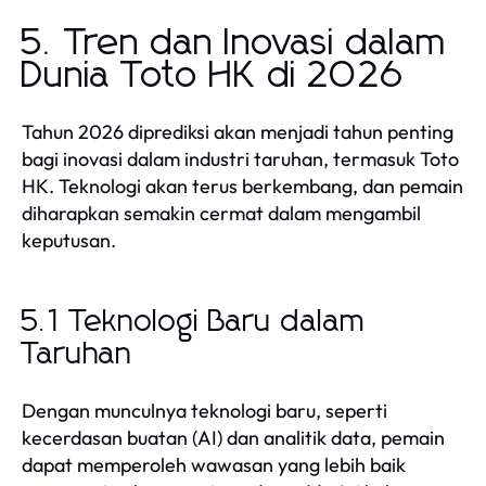
5. Tren dan Inovasi dalam
Dunia Toto HK di 2026
Tahun 2026 diprediksi akan menjadi tahun penting
bagi inovasi dalam industri taruhan, termasuk Toto
HK. Teknologi akan terus berkembang, dan pemain
diharapkan semakin cermat dalam mengambil
keputusan.
5.1 Teknologi Baru dalam
Taruhan
Dengan munculnya teknologi baru, seperti
kecerdasan buatan (AI) dan analitik data, pemain
dapat memperoleh wawasan yang lebih baik