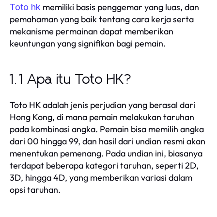
memiliki basis penggemar yang luas, dan
Toto hk
pemahaman yang baik tentang cara kerja serta
mekanisme permainan dapat memberikan
keuntungan yang signifikan bagi pemain.
1.1 Apa itu Toto HK?
Toto HK adalah jenis perjudian yang berasal dari
Hong Kong, di mana pemain melakukan taruhan
pada kombinasi angka. Pemain bisa memilih angka
dari 00 hingga 99, dan hasil dari undian resmi akan
menentukan pemenang. Pada undian ini, biasanya
terdapat beberapa kategori taruhan, seperti 2D,
3D, hingga 4D, yang memberikan variasi dalam
opsi taruhan.