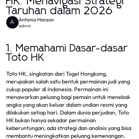
HK: Menavigasi Strategi
Taruhan dalam 2026
Antonio Hanson
A
admin
1. Memahami Dasar-dasar
Toto HK
Toto HK, singkatan dari Togel Hongkong,
merupakan salah satu bentuk permainan judi yang
cukup populer di Indonesia. Permainan ini
menawarkan peluang bagi pemain untuk menebak
angka yang akan keluar dalam undian resmi yang
dilakukan setiap hari. Dalam dunia perjudian, Toto
HK bukan hanya sekadar permainan
keberuntungan; ada strategi dan analisis yang bisa
membantu meningkatkan peluang kemenangan.