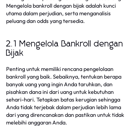
Mengelola bankroll dengan bijak adalah kunci
utama dalam perjudian, serta menganalisis
peluang dan odds yang tersedia.
2.1 Mengelola Bankroll dengan
Bijak
Penting untuk memiliki rencana pengelolaan
bankroll yang baik. Sebaiknya, tentukan berapa
banyak uang yang ingin Anda taruhkan, dan
pisahkan dana ini dari uang untuk kebutuhan
sehari-hari. Tetapkan batas kerugian sehingga
Anda tidak terjebak dalam perjudian lebih lama
dari yang direncanakan dan pastikan untuk tidak
melebihi anggaran Anda.