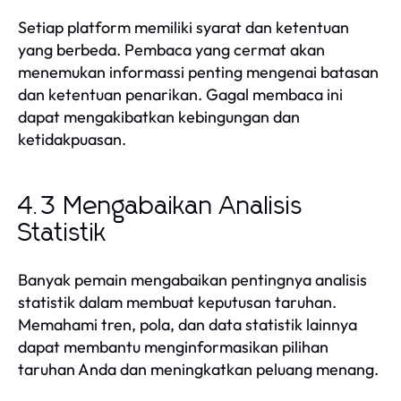
Setiap platform memiliki syarat dan ketentuan
yang berbeda. Pembaca yang cermat akan
menemukan informassi penting mengenai batasan
dan ketentuan penarikan. Gagal membaca ini
dapat mengakibatkan kebingungan dan
ketidakpuasan.
4.3 Mengabaikan Analisis
Statistik
Banyak pemain mengabaikan pentingnya analisis
statistik dalam membuat keputusan taruhan.
Memahami tren, pola, dan data statistik lainnya
dapat membantu menginformasikan pilihan
taruhan Anda dan meningkatkan peluang menang.