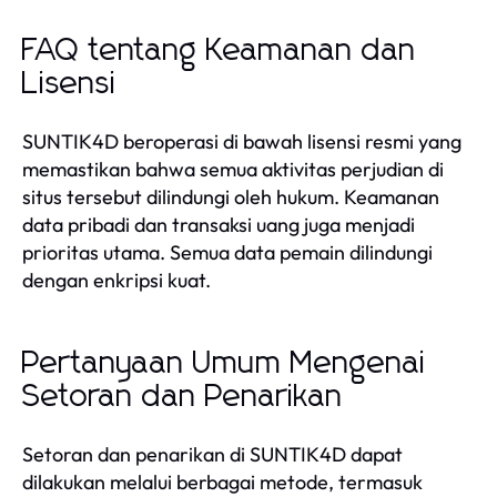
FAQ tentang Keamanan dan
Lisensi
SUNTIK4D beroperasi di bawah lisensi resmi yang
memastikan bahwa semua aktivitas perjudian di
situs tersebut dilindungi oleh hukum. Keamanan
data pribadi dan transaksi uang juga menjadi
prioritas utama. Semua data pemain dilindungi
dengan enkripsi kuat.
Pertanyaan Umum Mengenai
Setoran dan Penarikan
Setoran dan penarikan di SUNTIK4D dapat
dilakukan melalui berbagai metode, termasuk