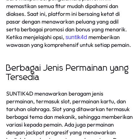
memastikan semua fitur mudah dipahami dan
diakses. Saat ini, platform ini bersaing ketat di
pasar dengan menawarkan peluang yang adil
serta berbagai promosi dan bonus yang menarik.
Ketika menjelajahi opsi,
memberikan
suntik4d
wawasan yang komprehensif untuk setiap pemain.
Berbagai Jenis Permainan yang
Tersedia
SUNTIK4D menawarkan beragam jenis
permainan, termasuk slot, permainan kartu, dan
taruhan olahraga. Slot yang ditawarkan termasuk
berbagai tema dan mekanik, sehingga memberikan
variasi kepada pemain. Ada juga permainan
dengan jackpot progresif yang menawarkan