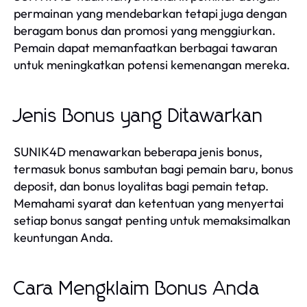
permainan yang mendebarkan tetapi juga dengan
beragam bonus dan promosi yang menggiurkan.
Pemain dapat memanfaatkan berbagai tawaran
untuk meningkatkan potensi kemenangan mereka.
Jenis Bonus yang Ditawarkan
SUNIK4D menawarkan beberapa jenis bonus,
termasuk bonus sambutan bagi pemain baru, bonus
deposit, dan bonus loyalitas bagi pemain tetap.
Memahami syarat dan ketentuan yang menyertai
setiap bonus sangat penting untuk memaksimalkan
keuntungan Anda.
Cara Mengklaim Bonus Anda