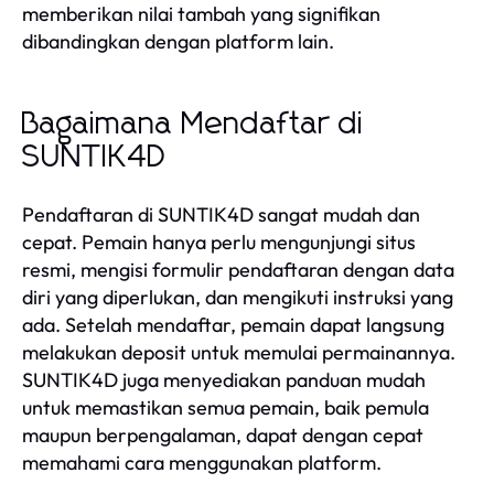
memberikan nilai tambah yang signifikan
dibandingkan dengan platform lain.
Bagaimana Mendaftar di
SUNTIK4D
Pendaftaran di SUNTIK4D sangat mudah dan
cepat. Pemain hanya perlu mengunjungi situs
resmi, mengisi formulir pendaftaran dengan data
diri yang diperlukan, dan mengikuti instruksi yang
ada. Setelah mendaftar, pemain dapat langsung
melakukan deposit untuk memulai permainannya.
SUNTIK4D juga menyediakan panduan mudah
untuk memastikan semua pemain, baik pemula
maupun berpengalaman, dapat dengan cepat
memahami cara menggunakan platform.