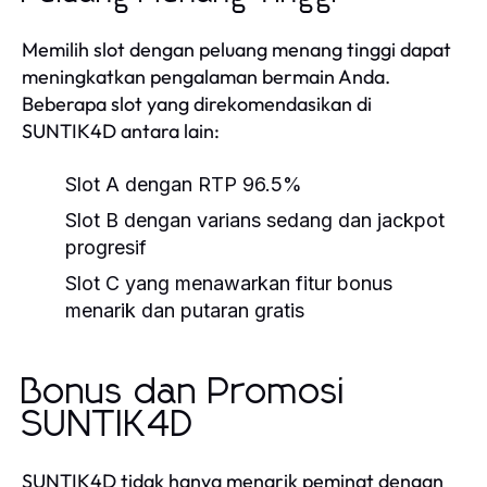
Memilih slot dengan peluang menang tinggi dapat
meningkatkan pengalaman bermain Anda.
Beberapa slot yang direkomendasikan di
SUNTIK4D antara lain:
Slot A dengan RTP 96.5%
Slot B dengan varians sedang dan jackpot
progresif
Slot C yang menawarkan fitur bonus
menarik dan putaran gratis
Bonus dan Promosi
SUNTIK4D
SUNTIK4D tidak hanya menarik peminat dengan