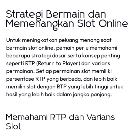
Strategi Bermain dan
Memenangkan Slot Online
Untuk meningkatkan peluang menang saat
bermain slot online, pemain perlu memahami
beberapa strategi dasar serta konsep penting
seperti RTP (Return to Player) dan varians
permainan. Setiap permainan slot memiliki
persentase RTP yang berbeda, dan lebih baik
memilih slot dengan RTP yang lebih tinggi untuk
hasil yang lebih baik dalam jangka panjang.
Memahami RTP dan Varians
Slot