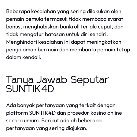
Beberapa kesalahan yang sering dilakukan oleh
pemain pemula termasuk tidak membaca syarat
bonus, menghabiskan bankroll terlalu cepat, dan
tidak mengatur batasan untuk diri sendiri.
Menghindari kesalahan ini dapat meningkatkan
pengalaman bermain dan membantu pemain tetap
dalam kendali.
Tanya Jawab Seputar
SUNTIK4D
Ada banyak pertanyaan yang terkait dengan
platform SUNTIK4D dan prosedur kasino online
secara umum. Berikut adalah beberapa
pertanyaan yang sering diajukan.